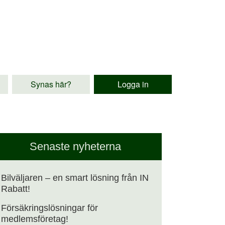
Synas här?
Logga in
Senaste nyheterna
Bilväljaren – en smart lösning från IN
Rabatt!
Försäkringslösningar för
medlemsföretag!