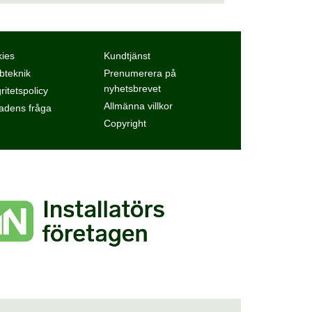
ies
Kundtjänst
teknik
Prenumerera på
nyhetsbrevet
ritetspolicy
Allmänna villkor
dens fråga
Copyright