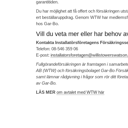
garantitiden.
Du har möjlighet att få offert och försäkringen u
ert beställaruppdrag. Genom WTW har medlemsföre
hos Gar-Bo.
Vill du veta mer eller har behov a
Kontakta Installatörsföretagens Försäkrings
Telefon: 08-546 359 06
E-post:
installatorsforetagen@willistowerswatso
Fullgörandeförsäkringen är framtagen i samarbe
AB (WTW) och försäkringsbolaget Gar-Bo Försäkr
samt lämnar rådgivning i frågor som rör ditt för
av Gar-Bo.
LÄS MER
om avtalet med WTW här