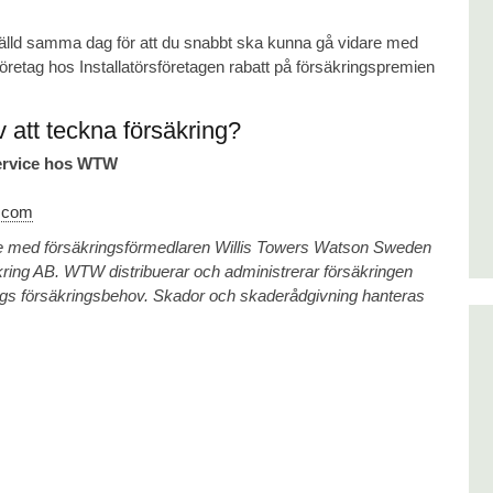
tställd samma dag för att du snabbt ska kunna gå vidare med
tag hos Installatörsföretagen rabatt på försäkringspremien
v att teckna försäkring?
service hos WTW
n.com
te med försäkringsförmedlaren Willis Towers Watson Sweden
ing AB. WTW distribuerar och administrerar försäkringen
etags försäkringsbehov. Skador och skaderådgivning hanteras