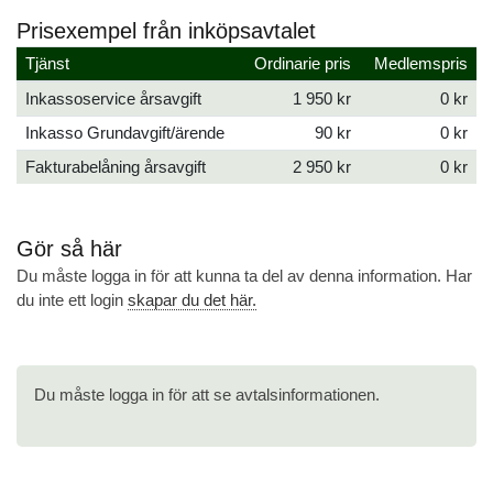
Prisexempel från inköpsavtalet
Tjänst
Ordinarie pris
Medlemspris
Inkassoservice årsavgift
1 950 kr
0 kr
Inkasso Grundavgift/ärende
90 kr
0 kr
Fakturabelåning årsavgift
2 950 kr
0 kr
Gör så här
Du måste logga in för att kunna ta del av denna information. Har
du inte ett login
skapar du det här.
Du måste logga in för att se avtalsinformationen.