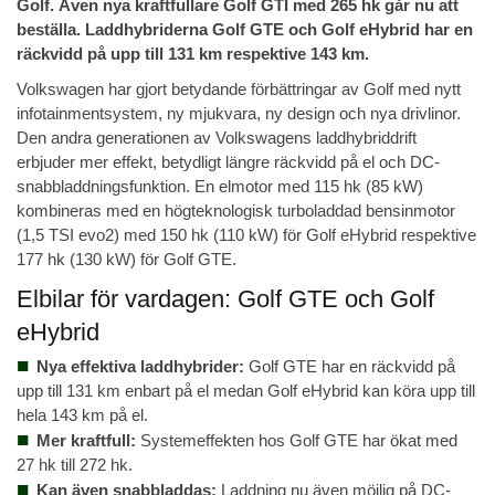
Golf. Även nya kraftfullare Golf GTI med 265 hk går nu att
beställa. Laddhybriderna Golf GTE och Golf eHybrid har en
räckvidd på upp till 131 km respektive 143 km.
Volkswagen har gjort betydande förbättringar av Golf med nytt
infotainmentsystem, ny mjukvara, ny design och nya drivlinor.
Den andra generationen av Volkswagens laddhybriddrift
erbjuder mer effekt, betydligt längre räckvidd på el och DC-
snabbladdningsfunktion. En elmotor med 115 hk (85 kW)
kombineras med en högteknologisk turboladdad bensinmotor
(1,5 TSI evo2) med 150 hk (110 kW) för Golf eHybrid respektive
177 hk (130 kW) för Golf GTE.
Elbilar för vardagen: Golf GTE och Golf
eHybrid
Nya effektiva laddhybrider:
Golf GTE har en räckvidd på
upp till 131 km enbart på el medan Golf eHybrid kan köra upp till
hela 143 km på el.
Mer kraftfull:
Systemeffekten hos Golf GTE har ökat med
27 hk till 272 hk.
Kan även snabbladdas:
Laddning nu även möjlig på DC-