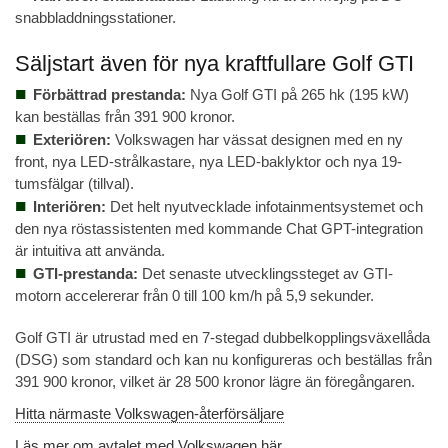
snabbladdningsstationer.
Säljstart även för nya kraftfullare Golf GTI
Förbättrad prestanda:
Nya Golf GTI på 265 hk (195 kW)
kan beställas från 391 900 kronor.
Exteriören:
Volkswagen har vässat designen med en ny
front, nya LED-strålkastare, nya LED-baklyktor och nya 19-
tumsfälgar (tillval).
Interiören:
Det helt nyutvecklade infotainmentsystemet och
den nya röstassistenten med kommande Chat GPT-integration
är intuitiva att använda.
GTI-prestanda:
Det senaste utvecklingssteget av GTI-
motorn accelererar från 0 till 100 km/h på 5,9 sekunder.
Golf GTI är utrustad med en 7-stegad dubbelkopplingsväxellåda
(DSG) som standard och kan nu konfigureras och beställas från
391 900 kronor, vilket är 28 500 kronor lägre än föregångaren.
Hitta närmaste Volkswagen-återförsäljare
Läs mer om avtalet med Volkswagen här