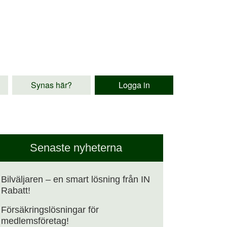
Synas här?
Logga in
Senaste nyheterna
Bilväljaren – en smart lösning från IN
Rabatt!
Försäkringslösningar för
medlemsföretag!