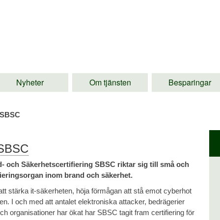
Nyheter
Om tjänsten
Besparingar
d SBSC
 SBSC
 och Säkerhetscertifiering SBSC riktar sig till små och
fieringsorgan inom brand och säkerhet.
tt stärka it-säkerheten, höja förmågan att stå emot cyberhot
I och med att antalet elektroniska attacker, bedrägerier
 organisationer har ökat har SBSC tagit fram certifiering för