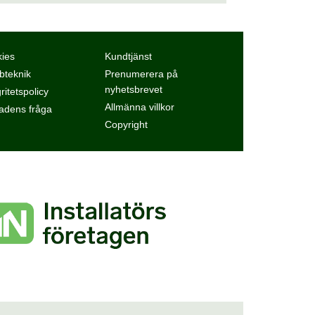
ies
Kundtjänst
teknik
Prenumerera på
nyhetsbrevet
ritetspolicy
Allmänna villkor
dens fråga
Copyright