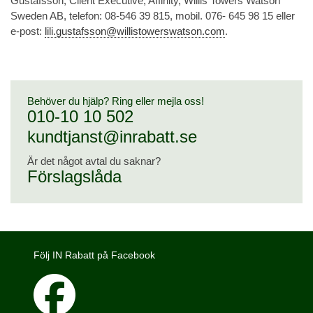
Gustafsson, Client Executive, Affinity, Willis Towers Watson
Sweden AB, telefon: 08-546 39 815, mobil. 076- 645 98 15 eller
e-post:
lili.gustafsson@willistowerswatson.com
.
Behöver du hjälp? Ring eller mejla oss!
010-10 10 502
kundtjanst@inrabatt.se
Är det något avtal du saknar?
Förslagslåda
Följ IN Rabatt på Facebook