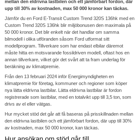
mellan den eldrivna lastbilen och ett jämförbart fordon, där
upp till 30% av kostnaden, max 50 000 kronor kan täckas.
Jämför du en Ford E-Transit Custom Trend 320S 136hk med en
Custom Trend 320S 136hk blir miljöbonusen den maximala på
50 000 kronor. Det blir enkelt när det handlar om samma
bilmodell i olika utföranden såsom Ford utformat sitt
modellprogram. Tillverkare som har endast elbilar däremot
måste hitta en motsvarande fossildriven modell, oftast hos en
annan tillverkare, vilket gör det svårt att ta fram underlag för
beräkning av klimatpremie.
Från den 13 februari 2024 inför Energimyndigheten en
klimatpremie för företag, kommuner och regioner som köper
nya lätta eldrivna lastbilar. Lätta eldrivna lastbilar är fordon
registrerade som lastbilar, med en totalvikt upp till 3,5 ton, som
drivs av el eller vätgas.
Hur mycket stöd det går att få baseras på prisskillnaden mellan
den eldrivna lastbilen och ett jämförbart fordon, där upp till 30%
av kostnaden, max 50 000 kronor, kan täckas.
Hur ansökan om stöd går till