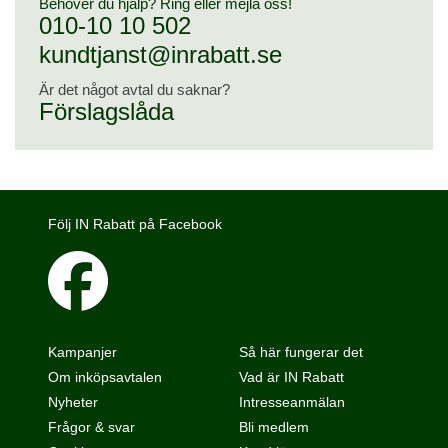
Behöver du hjälp? Ring eller mejla oss!
010-10 10 502
kundtjanst@inrabatt.se
Är det något avtal du saknar?
Förslagslåda
Följ IN Rabatt på Facebook
Kampanjer
Så här fungerar det
Om inköpsavtalen
Vad är IN Rabatt
Nyheter
Intresseanmälan
Frågor & svar
Bli medlem