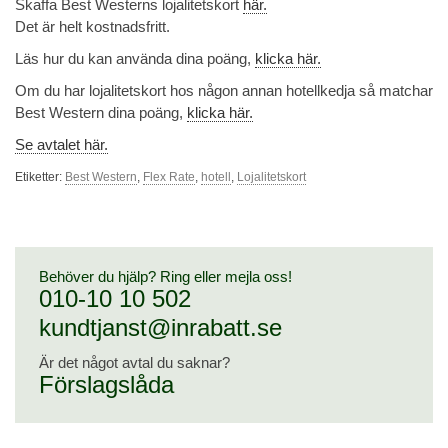
Skaffa Best Westerns lojalitetskort
här.
Det är helt kostnadsfritt.
Läs hur du kan använda dina poäng,
klicka här.
Om du har lojalitetskort hos någon annan hotellkedja så matchar
Best Western dina poäng,
klicka här.
Se avtalet här.
Etiketter:
Best Western
,
Flex Rate
,
hotell
,
Lojalitetskort
Behöver du hjälp? Ring eller mejla oss!
010-10 10 502
kundtjanst@inrabatt.se
Är det något avtal du saknar?
Förslagslåda