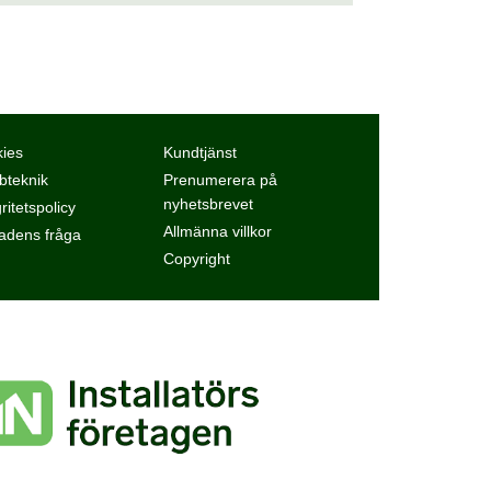
ies
Kundtjänst
teknik
Prenumerera på
nyhetsbrevet
ritetspolicy
Allmänna villkor
dens fråga
Copyright