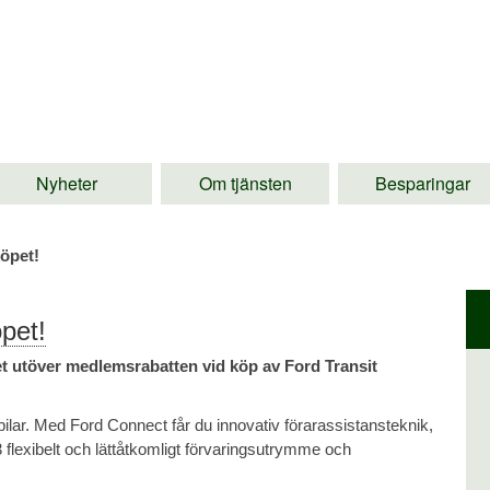
Nyheter
Om tjänsten
Besparingar
köpet!
pet!
pet utöver medlemsrabatten vid köp av Ford Transit
lar. Med Ford Connect får du innovativ förarassistansteknik,
3 flexibelt och lättåtkomligt förvaringsutrymme och