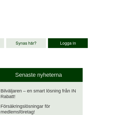
Synas här?
Logga in
Senaste nyheterna
Bilväljaren – en smart lösning från IN
Rabatt!
Försäkringslösningar för
medlemsföretag!