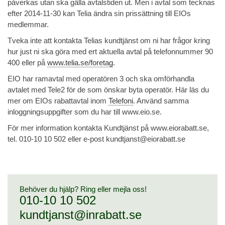
påverkas utan ska gälla avtalstiden ut. Men i avtal som tecknas
efter 2014-11-30 kan Telia ändra sin prissättning till EIOs
medlemmar.
Tveka inte att kontakta Telias kundtjänst om ni har frågor kring
hur just ni ska göra med ert aktuella avtal på telefonnummer 90
400 eller på
www.telia.se/foretag
.
EIO har ramavtal med operatören 3 och ska omförhandla
avtalet med Tele2 för de som önskar byta operatör. Här läs du
mer om EIOs rabattavtal inom
Telefoni
. Använd samma
inloggningsuppgifter som du har till www.eio.se.
För mer information kontakta Kundtjänst på www.eiorabatt.se,
tel. 010-10 10 502 eller e-post kundtjanst@eiorabatt.se
Behöver du hjälp? Ring eller mejla oss!
010-10 10 502
kundtjanst@inrabatt.se