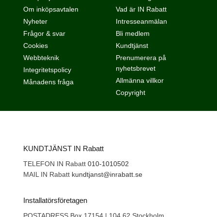
Om inköpsavtalen
Vad är IN Rabatt
Nyheter
Intresseanmälan
Frågor & svar
Bli medlem
Cookies
Kundtjänst
Webbteknik
Prenumerera på
nyhetsbrevet
Integritetspolicy
Allmänna villkor
Månadens fråga
Copyright
KUNDTJÄNST IN Rabatt
TELEFON IN Rabatt
010-1010502
MAIL IN Rabatt
kundtjanst@inrabatt.se
Installatörsföretagen
POSTADRESS Box 17154 | 104 62 Stockholm