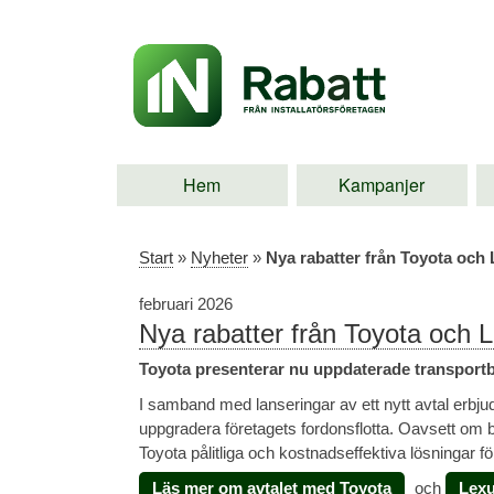
Hem
Kampanjer
Start
»
Nyheter
»
Nya rabatter från Toyota och
februari 2026
Nya rabatter från Toyota och 
Toyota presenterar nu uppdaterade transportb
I samband med lanseringar av ett nytt avtal erbjuds
uppgradera företagets fordonsflotta. Oavsett om be
Toyota pålitliga och kostnadseffektiva lösningar f
Läs mer om
avtalet med Toyota
och
Lexu