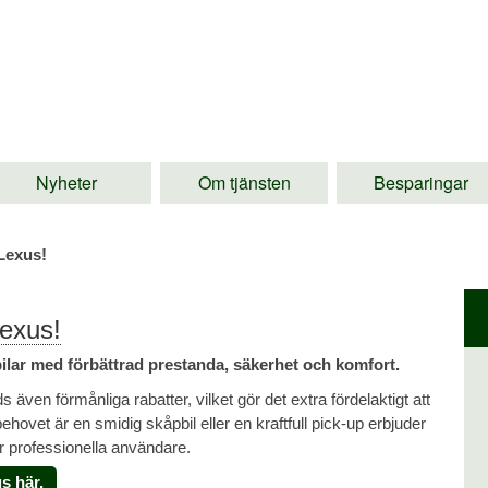
Nyheter
Om tjänsten
Besparingar
 Lexus!
Lexus!
ilar med förbättrad prestanda, säkerhet och komfort.
 även förmånliga rabatter, vilket gör det extra fördelaktigt att
hovet är en smidig skåpbil eller en kraftfull pick-up erbjuder
ör professionella användare.
s här.