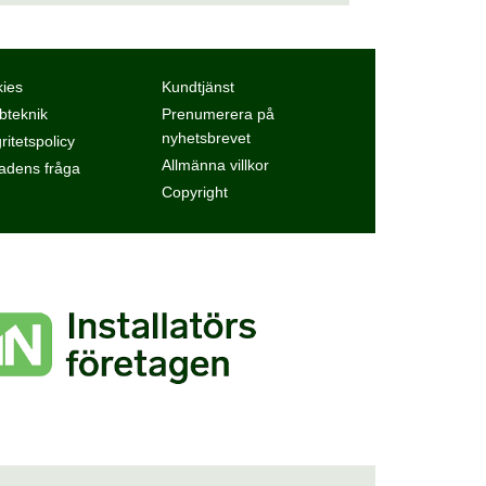
ies
Kundtjänst
teknik
Prenumerera på
nyhetsbrevet
ritetspolicy
Allmänna villkor
dens fråga
Copyright