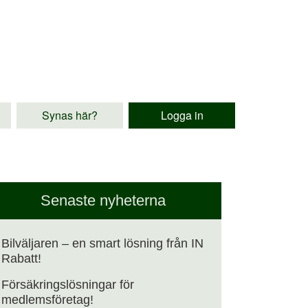
Synas här?
Logga in
Senaste nyheterna
Bilväljaren – en smart lösning från IN
Rabatt!
Försäkringslösningar för
medlemsföretag!