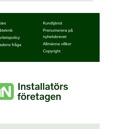
ies
Kundtjänst
teknik
Prenumerera på
nyhetsbrevet
ritetspolicy
Allmänna villkor
dens fråga
Copyright