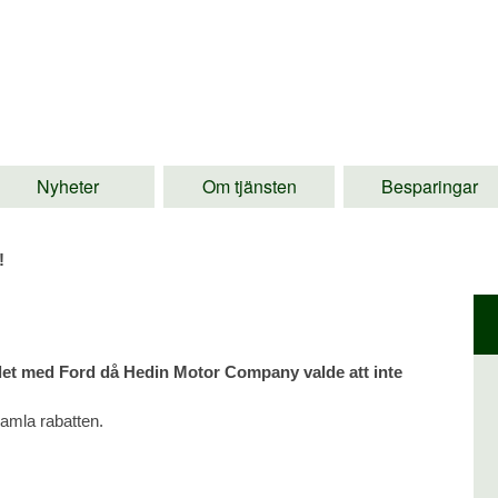
Nyheter
Om tjänsten
Besparingar
!
let med Ford då Hedin Motor Company valde att inte
gamla rabatten.