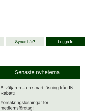
Synas här?
Logga in
Senaste nyheterna
Bilväljaren – en smart lösning från IN
Rabatt!
Försäkringslösningar för
medlemsföretag!