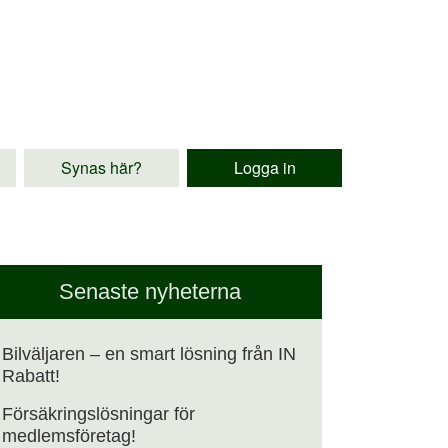
Synas här?
Logga in
Senaste nyheterna
Bilväljaren – en smart lösning från IN
Rabatt!
Försäkringslösningar för
medlemsföretag!