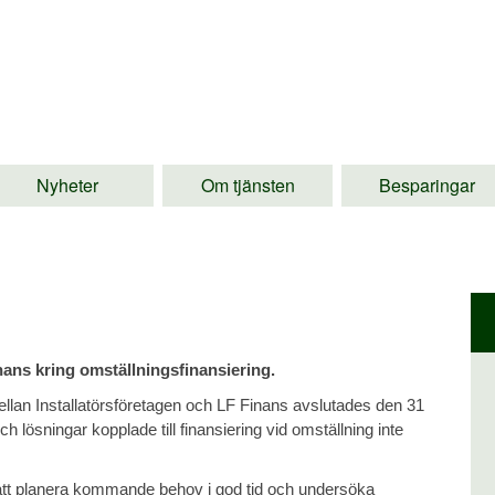
Nyheter
Om tjänsten
Besparingar
ans kring omställningsfinansiering.
ellan Installatörsföretagen och LF Finans avslutades den 31
h lösningar kopplade till finansiering vid omställning inte
t att planera kommande behov i god tid och undersöka