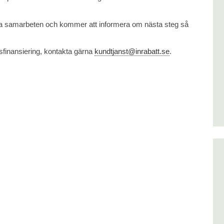
 nya samarbeten och kommer att informera om nästa steg så
gsfinansiering, kontakta gärna
kundtjanst@inrabatt.se
.