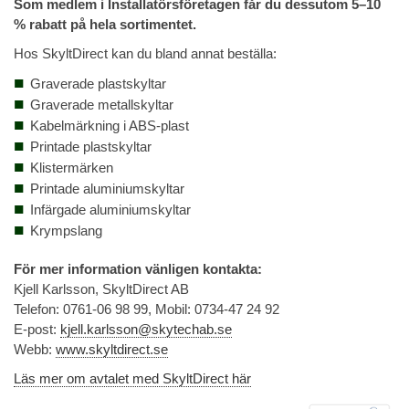
Som medlem i Installatörsföretagen får du dessutom 5–10
% rabatt på hela sortimentet.
Hos SkyltDirect kan du bland annat beställa:
Graverade plastskyltar
Graverade metallskyltar
Kabelmärkning i ABS-plast
Printade plastskyltar
Klistermärken
Printade aluminiumskyltar
Infärgade aluminiumskyltar
Krympslang
För mer information vänligen kontakta:
Kjell Karlsson, SkyltDirect AB
Telefon: 0761-06 98 99, Mobil: 0734-47 24 92
E-post:
kjell.karlsson@skytechab.se
Webb:
www.skyltdirect.se
Läs mer om avtalet med SkyltDirect här