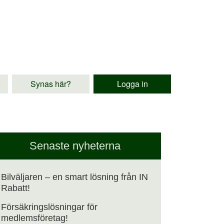
Synas här?
Logga in
Senaste nyheterna
Bilväljaren – en smart lösning från IN
Rabatt!
Försäkringslösningar för
medlemsföretag!