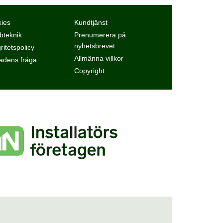
ies
Kundtjänst
teknik
Prenumerera på
nyhetsbrevet
ritetspolicy
Allmänna villkor
dens fråga
Copyright