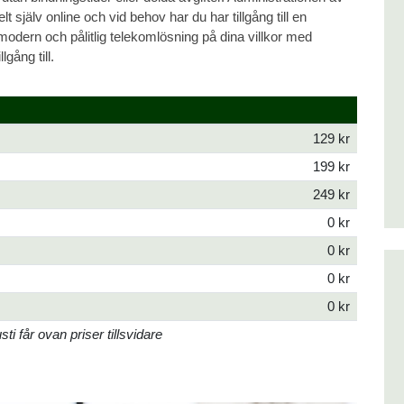
 själv online och vid behov har du har tillgång till en
modern och pålitlig telekomlösning på dina villkor med
gång till.
129 kr
199 kr
249 kr
0 kr
0 kr
0 kr
0 kr
 får ovan priser tillsvidare