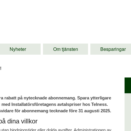
Nyheter
Om tjänsten
Besparingar
!
a rabatt på nytecknade abonnemang. Spara ytterligare
med Installatörsföretagens avtalspriser hos Telness.
lsvidare för abonnemang tecknade före 31 augusti 2025.
å dina villkor
 bindningstider eller dolda avgifter. Administrationen av