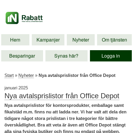
Hem
Kampanjer
Nyheter
Om tjänsten
Besparingar
Synas här?
Logga in
Start
»
Nyheter
»
Nya avtalsprislistor från Office Depot
januari 2025
Nya avtalsprislistor från Office Depot
Nya avtalsprislistor för kontorsprodukter, emballage samt
fika/städ m.m. finns nu att ladda ner. Vi har valt att dela den
tidigare något stora prislistan i tre kategorier för bättre
överskådlighet. Bra att veta är även att Office Depot stängt
alla sina fysiska butiker och finns nu endast på webben.