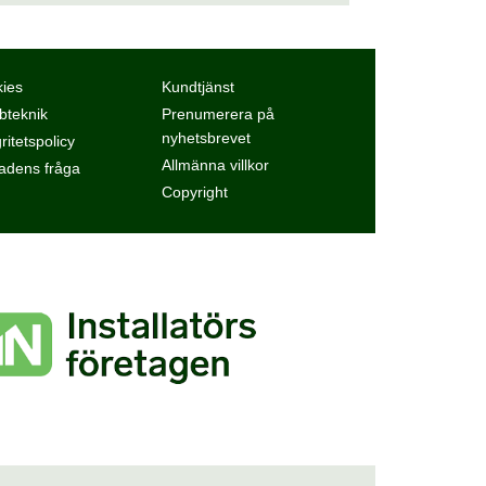
ies
Kundtjänst
teknik
Prenumerera på
nyhetsbrevet
ritetspolicy
Allmänna villkor
dens fråga
Copyright