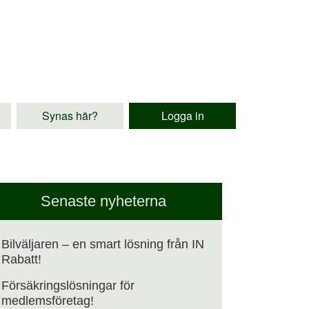
Synas här?
Logga in
Senaste nyheterna
Bilväljaren – en smart lösning från IN
Rabatt!
Försäkringslösningar för
medlemsföretag!