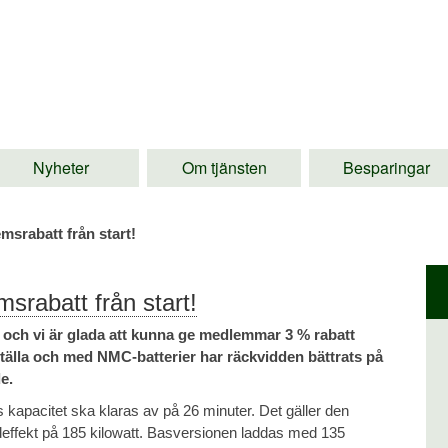
Nyheter
Om tjänsten
Besparingar
srabatt från start!
rabatt från start!
r och vi är glada att kunna ge medlemmar 3 % rabatt
tälla och med NMC-batterier har räckvidden bättrats på
e.
nts kapacitet ska klaras av på 26 minuter. Det gäller den
deffekt på 185 kilowatt. Basversionen laddas med 135