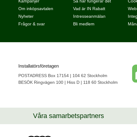
Kampanjer
Så här fungerar det
Cook
Om inköpsavtalen
Vad är IN Rabatt
Webb
Nyheter
Intresseanmälan
Integ
Frågor & svar
Bli medlem
Måna
Installatörsföretagen
POSTADRESS Box 17154 | 104 62 Stockholm
BESÖK Ringvägen 100 | Hiss D | 118 60 Stockholm
Våra samarbetspartners