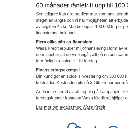
60 månader räntefritt upp till 100 0
Sen tidigare kan alla medlemmar som ansluter sig t
steget än längre och ni har möjligheten att erbjud
aviavgiften 45 kr. Maxbelopp är 100 000 kr per pe
finansierade beloppet.
Flera olika sätt att finansiera
Wasa Kredit erbjuder miljöfinansiering i form av 
som innebär att service ingår, allt på en och sam
förmånlig billeasing till ditt företag.
Finansieringsexempel
Din kund gör en solcellsinvestering om 300 000 k
kostnader. Kostnaden blir då 3 165 kronor per m
Är du intresserad av att koppla på kampanjen eller 
företagskunder kontakta Wasa Kredit så hjälper de
Läs mer om avtalet med Wasa Kredit