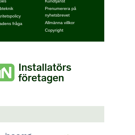
ies
Kundtjänst
teknik
Prenumerera på
nyhetsbrevet
ritetspolicy
Allmänna villkor
dens fråga
Copyright