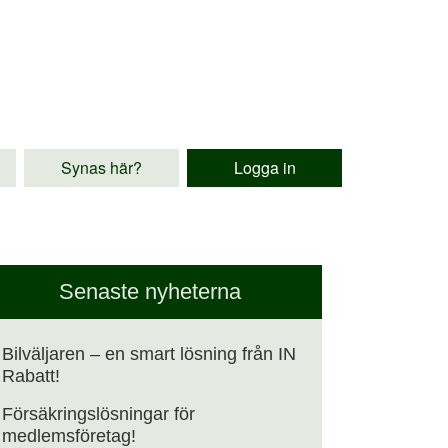
Synas här?
Logga in
Senaste nyheterna
Bilväljaren – en smart lösning från IN
Rabatt!
Försäkringslösningar för
medlemsföretag!