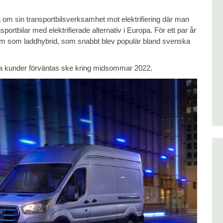
lla om sin transportbilsverksamhet mot elektrifiering där man
ortbilar med elektrifierade alternativ i Europa. För ett par år
m som laddhybrid, som snabbt blev populär bland svenska
ska kunder förväntas ske kring midsommar 2022.