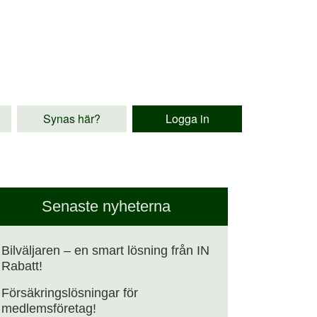
Synas här?
Logga in
Senaste nyheterna
Bilväljaren – en smart lösning från IN
Rabatt!
Försäkringslösningar för
medlemsföretag!