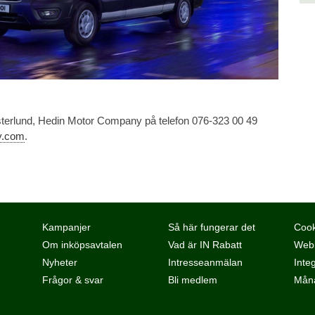
Österlund, Hedin Motor Company på telefon 076-323 00 49
y.com
.
Kampanjer
Så här fungerar det
Cook
Om inköpsavtalen
Vad är IN Rabatt
Webb
Nyheter
Intresseanmälan
Integ
Frågor & svar
Bli medlem
Måna