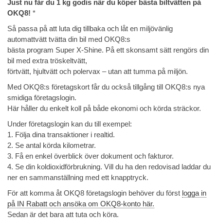
Just nu får du 1 kg godis när du köper bästa biltvätten på
OKQ8!
*
Så passa på att luta dig tillbaka och låt en miljövänlig
automattvätt tvätta din bil med OKQ8:s
bästa program Super X-Shine. På ett skonsamt sätt rengörs din
bil med extra tröskeltvätt,
förtvätt, hjultvätt och polervax – utan att tumma på miljön.
Med OKQ8:s företagskort får du också tillgång till OKQ8:s nya
smidiga företagslogin.
Här håller du enkelt koll på både ekonomi och körda sträckor.
Under företagslogin kan du till exempel:
1. Följa dina transaktioner i realtid.
2. Se antal körda kilometrar.
3. Få en enkel överblick över dokument och fakturor.
4. Se din koldioxidförbrukning. Vill du ha den redovisad laddar du
ner en sammanställning med ett knapptryck.
För att komma åt OKQ8 företagslogin behöver du först
logga in
på IN Rabatt och ansöka om OKQ8-konto här.
Sedan är det bara att tuta och köra.