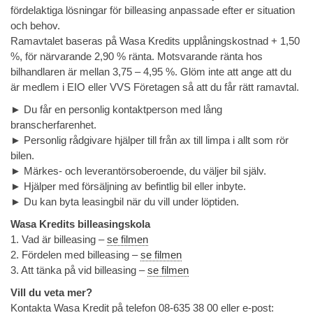
fördelaktiga lösningar för billeasing anpassade efter er situation
och behov.
Ramavtalet baseras på Wasa Kredits upplåningskostnad + 1,50
%, för närvarande 2,90 % ränta. Motsvarande ränta hos
bilhandlaren är mellan 3,75 – 4,95 %. Glöm inte att ange att du
är medlem i EIO eller VVS Företagen så att du får rätt ramavtal.
► Du får en personlig kontaktperson med lång
branscherfarenhet.
► Personlig rådgivare hjälper till från ax till limpa i allt som rör
bilen.
► Märkes- och leverantörsoberoende, du väljer bil själv.
► Hjälper med försäljning av befintlig bil eller inbyte.
► Du kan byta leasingbil när du vill under löptiden.
Wasa Kredits billeasingskola
1. Vad är billeasing –
se filmen
2. Fördelen med billeasing –
se filmen
3. Att tänka på vid billeasing –
se filmen
Vill du veta mer?
Kontakta Wasa Kredit på telefon 08-635 38 00 eller e-post: