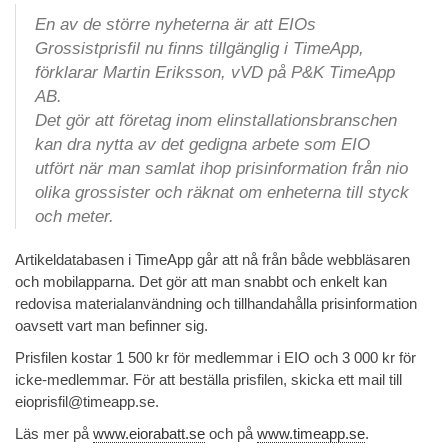
En av de större nyheterna är att EIOs
Grossistprisfil nu finns tillgänglig i TimeApp,
förklarar Martin Eriksson, vVD på P&K TimeApp
AB.
Det gör att företag inom elinstallationsbranschen
kan dra nytta av det gedigna arbete som EIO
utfört när man samlat ihop prisinformation från nio
olika grossister och räknat om enheterna till styck
och meter.
Artikeldatabasen i TimeApp går att nå från både webbläsaren
och mobilapparna. Det gör att man snabbt och enkelt kan
redovisa materialanvändning och tillhandahålla prisinformation
oavsett vart man befinner sig.
Prisfilen kostar 1 500 kr för medlemmar i EIO och 3 000 kr för
icke-medlemmar. För att beställa prisfilen, skicka ett mail till
eioprisfil@timeapp.se.
Läs mer på
www.eiorabatt.se
och på
www.timeapp.se
.