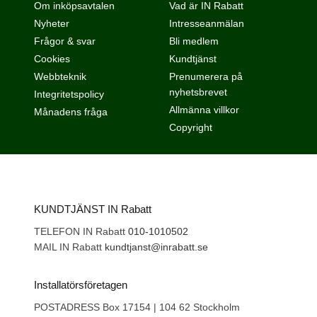
Om inköpsavtalen
Vad är IN Rabatt
Nyheter
Intresseanmälan
Frågor & svar
Bli medlem
Cookies
Kundtjänst
Webbteknik
Prenumerera på
nyhetsbrevet
Integritetspolicy
Allmänna villkor
Månadens fråga
Copyright
KUNDTJÄNST IN Rabatt
TELEFON IN Rabatt
010-1010502
MAIL IN Rabatt
kundtjanst@inrabatt.se
Installatörsföretagen
POSTADRESS Box 17154 | 104 62 Stockholm