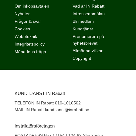
Om inköpsavtalen
Vad är IN Rabatt
Nyheter
Intresseanmälan
Frågor & svar
Bli medlem
Cookies
Kundtjänst
Webbteknik
Prenumerera på
nyhetsbrevet
Integritetspolicy
Allmänna villkor
Månadens fråga
Copyright
KUNDTJÄNST IN Rabatt
TELEFON IN Rabatt
010-1010502
MAIL IN Rabatt
kundtjanst@inrabatt.se
Installatörsföretagen
POSTADRESS Box 17154 | 104 62 Stockholm