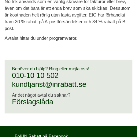
No Ink används som en vanlig skrivare för fakturor eller brev,
även om det bara är ett enda brev som ska skickas! Dessutom
är kostnaden helt rörlig utan fasta avgifter. EIO har förhandlat
fram 30 % rabatt på A-postförsändelser och 34 % rabatt på B-
post.
Avtalet hittar du under
programvaror
.
Behöver du hjälp? Ring eller mejla oss!
010-10 10 502
kundtjanst@inrabatt.se
Är det något avtal du saknar?
Förslagslåda
Följ IN Rabatt på Facebook