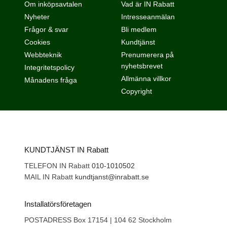
Om inköpsavtalen
Vad är IN Rabatt
Nyheter
Intresseanmälan
Frågor & svar
Bli medlem
Cookies
Kundtjänst
Webbteknik
Prenumerera på
nyhetsbrevet
Integritetspolicy
Allmänna villkor
Månadens fråga
Copyright
KUNDTJÄNST IN Rabatt
TELEFON IN Rabatt
010-1010502
MAIL IN Rabatt
kundtjanst@inrabatt.se
Installatörsföretagen
POSTADRESS Box 17154 | 104 62 Stockholm