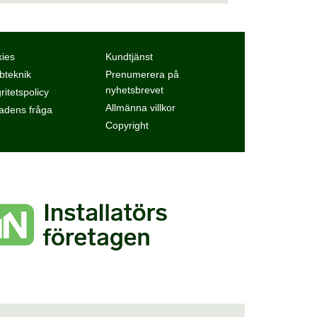
ies
Kundtjänst
teknik
Prenumerera på
nyhetsbrevet
ritetspolicy
Allmänna villkor
dens fråga
Copyright