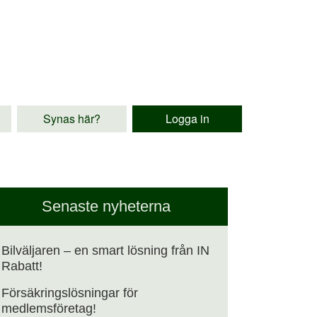
Synas här?
Logga in
Senaste nyheterna
Bilväljaren – en smart lösning från IN
Rabatt!
Försäkringslösningar för
medlemsföretag!